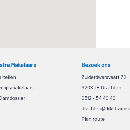
kstra Makelaars
Bezoek ons
ertellen
Zuiderdwarsvaart 72
edrijfsmakelaars
9203 JB Drachten
Klantdossier
0512 - 54 40 40
drachten@dijkstramake
Plan route