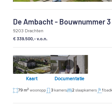
De Ambacht - Bouwnummer 3
9203 Drachten
€ 339.500,- v.o.n.
Kaart
Documentatie
2
79 m
woonopp
3
kamers
2
slaapkamers
1
bad