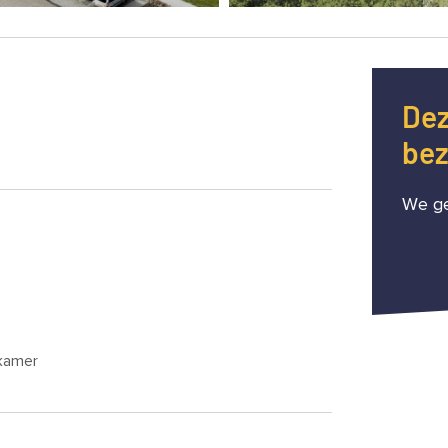
Dez
bez
We ge
kamer