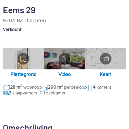
Eems 29
9204 BZ Drachten
Verkocht
Plattegrond
Video
Kaart
2
2
128 m
woonopp
290 m
perceelopp
4
kamers
3
slaapkamers
1
badkamer
Omschrijving